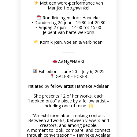
SdW002 | Growing Shirt
Met een word-performance van
Marijke Hooghwinkel
Artwork made of sticky seeds,
SEEDWORKS
Rondleidingen door Hanneke:
• Donderdag 26 juni – 19.30 tot 20.30
• Vrijdag 27 juni – 14.00 tot 15.00
Je bent van harte welkom!
Kom kijken, voelen & verbinden!
⸻
AANgEHAAKt
Exhibition | June 20 – July 6, 2025
GALERIE ECKER
Initiated by fellow artist Hanneke Adelaar.
She presents 12 of her works, each
“hooked onto” a piece by a fellow artist –
including one of mine.
“An exhibition about making contact.
Between artworks, between viewers and
creators, and among people.
A moment to look, compare, and connect
through conversation.” – Hanneke Adelaar