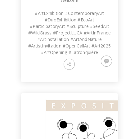
welkom!
⸻
#ArtExhibition #ContemporaryArt
#DuoExhibition #EcoArt
#ParticipatoryArt #Sculpture #SeedArt
#WildGrass #ProjectLUCA #ArtInFrance
#ArtInstallation #ArtAndNature
#ArtistInvitation #OpenCallArt #Art2025
#ArtOpening #Latronquière
Tomado
Artwork made of painter's tape,
WORK IN PROGRESS