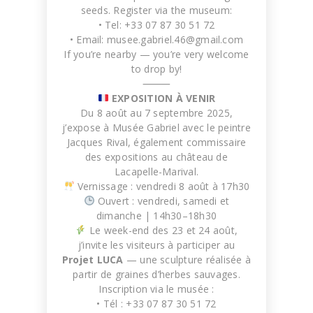
Ecdysis
seeds. Register via the museum:
WORK IN PROGRESS
• Tel: +33 07 87 30 51 72
• Email:
musee.gabriel.46@gmail.com
If you’re nearby — you’re very welcome
to drop by!
⸻
EXPOSITION À VENIR
Du 8 août au 7 septembre 2025,
j’expose à Musée Gabriel avec le peintre
Jacques Rival, également commissaire
des expositions au château de
Lacapelle-Marival.
Vernissage : vendredi 8 août à 17h30
Ouvert : vendredi, samedi et
Skin
WORK IN PROGRESS
dimanche | 14h30–18h30
Le week-end des 23 et 24 août,
j’invite les visiteurs à participer au
Projet LUCA
— une sculpture réalisée à
partir de graines d’herbes sauvages.
Inscription via le musée :
• Tél : +33 07 87 30 51 72