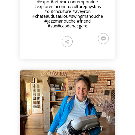
#expo
#art
#artcontemporaine
#explorerlinconnu
#culturepaysbas
#dutchculture
#aveyron
#chateaudusaulou
#swingmanouche
#jazzmanouche
#friend
#sun
#capdenacgare