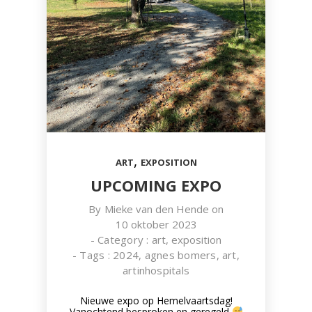
,
ART
EXPOSITION
UPCOMING EXPO
By
Mieke van den Hende
on
10 oktober 2023
- Category :
art
,
exposition
- Tags :
2024
,
agnes bomers
,
art
,
artinhospitals
Nieuwe expo op Hemelvaartsdag!
Vanochtend besproken en geregeld