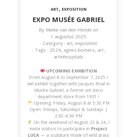
,
ART
EXPOSITION
EXPO MUSÉE GABRIEL
By
Mieke van den Hende
on
1 augustus 2025
- Category :
art
,
exposition
- Tags :
2024
,
agnes bomers
,
art
,
TW119
artinhospitals
WORK IN PROGRESS
UPCOMING EXHIBITION
From August 8 to September 7, 2025 I
will exhibit together with Jacques Rival in
Musée Gabriel, a former art-deco
department store from 1931 !
Opening: Friday, August 8 at 5:30 PM
Open: Fridays, Saturdays & Sundays |
2:30–6:30 PM
On the weekend of August 23 & 24, I
invite visitors to participate in
Project
LUCA
— a sculpture made of wild grass