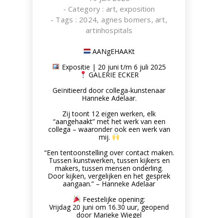
- Category :
art
,
exposition
- Tags :
2024
,
agnes bomers
,
art
,
artinhospitals
AANgEHAAKt
Expositie | 20 juni t/m 6 juli 2025
GALERIE ECKER
SeedWorks
Geïnitieerd door collega-kunstenaar
Artwork made of sticky seeds,
Hanneke Adelaar.
SEEDWORKS
Zij toont 12 eigen werken, elk
“aangehaakt” met het werk van een
collega – waaronder ook een werk van
mij.
“Een tentoonstelling over contact maken.
Tussen kunstwerken, tussen kijkers en
makers, tussen mensen onderling.
Door kijken, vergelijken en het gesprek
aangaan.” – Hanneke Adelaar
Feestelijke opening:
Vrijdag 20 juni om 16.30 uur, geopend
door Marieke Wiegel