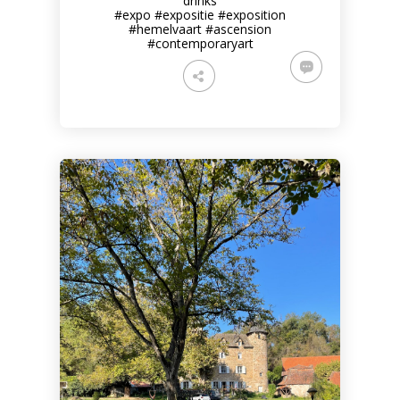
drinks
#expo
#expositie
#exposition
#hemelvaart
#ascension
#contemporaryart