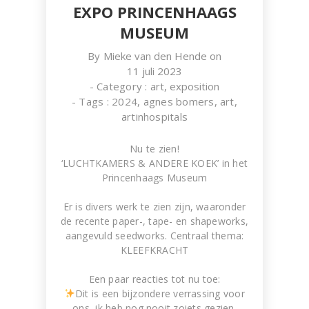
EXPO PRINCENHAAGS
MUSEUM
By
Mieke van den Hende
on
11 juli 2023
- Category :
art
,
exposition
- Tags :
2024
,
agnes bomers
,
art
,
artinhospitals
Nu te zien!
‘LUCHTKAMERS & ANDERE KOEK’ in het
Princenhaags Museum
Er is divers werk te zien zijn, waaronder
de recente paper-, tape- en shapeworks,
aangevuld seedworks. Centraal thema:
KLEEFKRACHT
Een paar reacties tot nu toe:
Dit is een bijzondere verrassing voor
ons, ik heb nog nooit zoiets gezien.