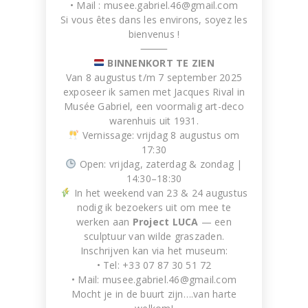
• Mail :
musee.gabriel.46@gmail.com
Si vous êtes dans les environs, soyez les
bienvenus !
⸻
BINNENKORT TE ZIEN
Van 8 augustus t/m 7 september 2025
TW120
exposeer ik samen met Jacques Rival in
WORK IN PROGRESS
Musée Gabriel, een voormalig art-deco
warenhuis uit 1931.
Vernissage: vrijdag 8 augustus om
17:30
Open: vrijdag, zaterdag & zondag |
14:30–18:30
In het weekend van 23 & 24 augustus
nodig ik bezoekers uit om mee te
werken aan
Project LUCA
— een
sculptuur van wilde graszaden.
Inschrijven kan via het museum:
• Tel: +33 07 87 30 51 72
Deca 1
• Mail:
musee.gabriel.46@gmail.com
Artwork made of sticky seeds,
Mocht je in de buurt zijn….van harte
WORK IN PROGRESS