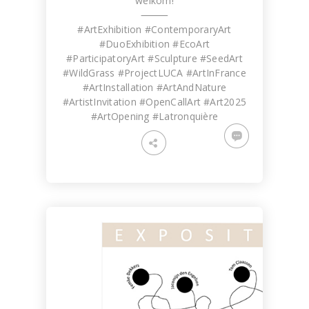
welkom!
⸻
#ArtExhibition #ContemporaryArt
#DuoExhibition #EcoArt
#ParticipatoryArt #Sculpture #SeedArt
#WildGrass #ProjectLUCA #ArtInFrance
#ArtInstallation #ArtAndNature
#ArtistInvitation #OpenCallArt #Art2025
#ArtOpening #Latronquière
Tomado
Artwork made of painter's tape,
WORK IN PROGRESS