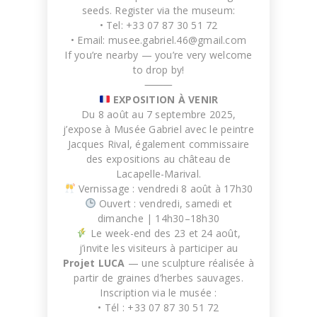
Ecdysis
seeds. Register via the museum:
WORK IN PROGRESS
• Tel: +33 07 87 30 51 72
• Email:
musee.gabriel.46@gmail.com
If you’re nearby — you’re very welcome
to drop by!
⸻
EXPOSITION À VENIR
Du 8 août au 7 septembre 2025,
j’expose à Musée Gabriel avec le peintre
Jacques Rival, également commissaire
des expositions au château de
Lacapelle-Marival.
Vernissage : vendredi 8 août à 17h30
Ouvert : vendredi, samedi et
Skin
WORK IN PROGRESS
dimanche | 14h30–18h30
Le week-end des 23 et 24 août,
j’invite les visiteurs à participer au
Projet LUCA
— une sculpture réalisée à
partir de graines d’herbes sauvages.
Inscription via le musée :
• Tél : +33 07 87 30 51 72