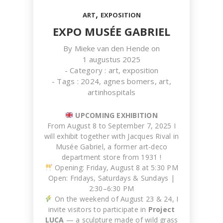
,
ART
EXPOSITION
EXPO MUSÉE GABRIEL
By
Mieke van den Hende
on
1 augustus 2025
- Category :
art
,
exposition
- Tags :
2024
,
agnes bomers
,
art
,
TW119
artinhospitals
WORK IN PROGRESS
UPCOMING EXHIBITION
From August 8 to September 7, 2025 I
will exhibit together with Jacques Rival in
Musée Gabriel, a former art-deco
department store from 1931 !
Opening: Friday, August 8 at 5:30 PM
Open: Fridays, Saturdays & Sundays |
2:30–6:30 PM
On the weekend of August 23 & 24, I
invite visitors to participate in
Project
LUCA
— a sculpture made of wild grass