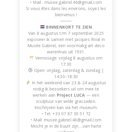
• Mail :
musee.gabriel.46@gmail.com
Si vous êtes dans les environs, soyez les
bienvenus !
⸻
BINNENKORT TE ZIEN
Van 8 augustus t/m 7 september 2025
TW120
exposeer ik samen met Jacques Rival in
WORK IN PROGRESS
Musée Gabriel, een voormalig art-deco
warenhuis uit 1931.
Vernissage: vrijdag 8 augustus om
17:30
Open: vrijdag, zaterdag & zondag |
14:30–18:30
In het weekend van 23 & 24 augustus
nodig ik bezoekers uit om mee te
werken aan
Project LUCA
— een
sculptuur van wilde graszaden.
Inschrijven kan via het museum:
• Tel: +33 07 87 30 51 72
Deca 1
• Mail:
musee.gabriel.46@gmail.com
Artwork made of sticky seeds,
Mocht je in de buurt zijn….van harte
WORK IN PROGRESS