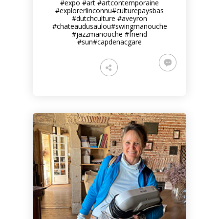
#expo
#art
#artcontemporaine
#explorerlinconnu
#culturepaysbas
#dutchculture
#aveyron
#chateaudusaulou
#swingmanouche
#jazzmanouche
#friend
#sun
#capdenacgare