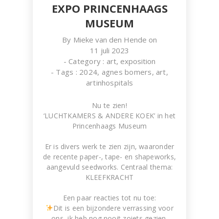
EXPO PRINCENHAAGS
MUSEUM
By
Mieke van den Hende
on
11 juli 2023
- Category :
art
,
exposition
- Tags :
2024
,
agnes bomers
,
art
,
artinhospitals
Nu te zien!
‘LUCHTKAMERS & ANDERE KOEK’ in het
Princenhaags Museum
Er is divers werk te zien zijn, waaronder
de recente paper-, tape- en shapeworks,
aangevuld seedworks. Centraal thema:
KLEEFKRACHT
Een paar reacties tot nu toe:
Dit is een bijzondere verrassing voor
ons, ik heb nog nooit zoiets gezien.