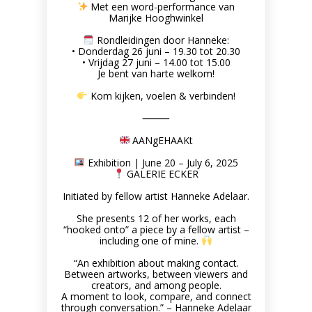
SdW002 | Growing Shirt
Met een word-performance van
Marijke Hooghwinkel
Artwork made of sticky seeds,
SEEDWORKS
Rondleidingen door Hanneke:
• Donderdag 26 juni – 19.30 tot 20.30
• Vrijdag 27 juni – 14.00 tot 15.00
Je bent van harte welkom!
Kom kijken, voelen & verbinden!
⸻
AANgEHAAKt
Exhibition | June 20 – July 6, 2025
GALERIE ECKER
Initiated by fellow artist Hanneke Adelaar.
She presents 12 of her works, each
“hooked onto” a piece by a fellow artist –
including one of mine.
“An exhibition about making contact.
Between artworks, between viewers and
creators, and among people.
A moment to look, compare, and connect
through conversation.” – Hanneke Adelaar