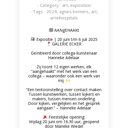
- Category :
art
,
exposition
- Tags :
2024
,
agnes bomers
,
art
,
artinhospitals
AANgEHAAKt
Expositie | 20 juni t/m 6 juli 2025
GALERIE ECKER
SeedWorks
Geïnitieerd door collega-kunstenaar
Artwork made of sticky seeds,
Hanneke Adelaar.
SEEDWORKS
Zij toont 12 eigen werken, elk
“aangehaakt” met het werk van een
collega – waaronder ook een werk van
mij.
“Een tentoonstelling over contact maken.
Tussen kunstwerken, tussen kijkers en
makers, tussen mensen onderling.
Door kijken, vergelijken en het gesprek
aangaan.” – Hanneke Adelaar
Feestelijke opening:
Vrijdag 20 juni om 16.30 uur, geopend
door Marieke Wiegel