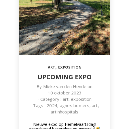
,
ART
EXPOSITION
UPCOMING EXPO
By
Mieke van den Hende
on
10 oktober 2023
- Category :
art
,
exposition
- Tags :
2024
,
agnes bomers
,
art
,
artinhospitals
Nieuwe expo op Hemelvaartsdag!
Vanochtend besproken en geregeld