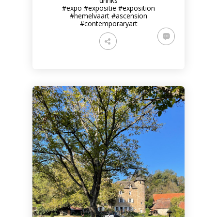
drinks
#expo
#expositie
#exposition
#hemelvaart
#ascension
#contemporaryart