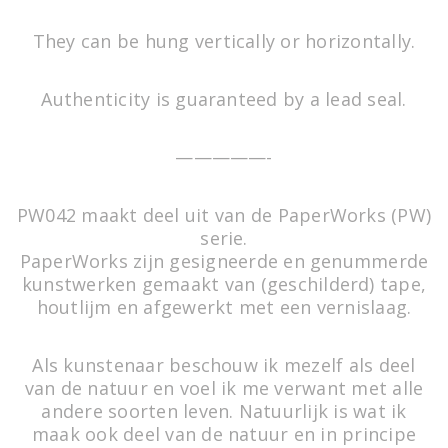
They can be hung vertically or horizontally.
Authenticity is guaranteed by a lead seal.
TW120
WORK IN PROGRESS
—————-
PW042 maakt deel uit van de PaperWorks (PW)
serie.
PaperWorks zijn gesigneerde en genummerde
kunstwerken gemaakt van (geschilderd) tape,
houtlijm en afgewerkt met een vernislaag.
Als kunstenaar beschouw ik mezelf als deel
van de natuur en voel ik me verwant met alle
Deca 1
andere soorten leven. Natuurlijk is wat ik
Artwork made of sticky seeds,
maak ook deel van de natuur en in principe
WORK IN PROGRESS