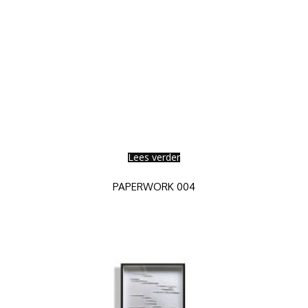
SdW002 | Growing Shirt
Artwork made of sticky seeds,
SEEDWORKS
Lees verder
PAPERWORK 004