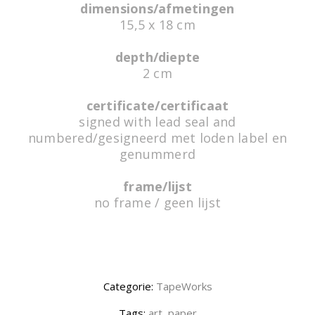
dimensions/afmetingen
15,5 x 18 cm
TW118 | La Mer de Cendres
depth/diepte
Artwork made of painter's tape,
TAPEWORKS
2 cm
certificate/certificaat
signed with lead seal and
numbered/gesigneerd met loden label en
genummerd
frame/lijst
no frame / geen lijst
TW116 | In Line
Artwork made of painter's tape,
TAPEWORKS
Categorie:
TapeWorks
Tags:
art
,
paper