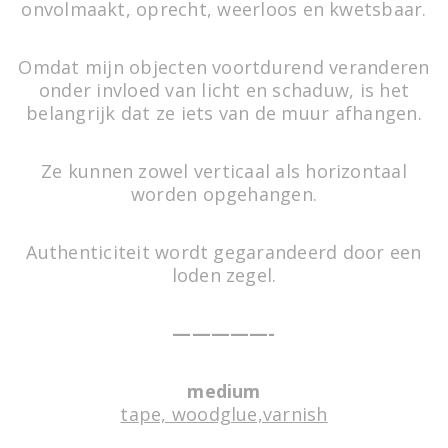
onvolmaakt, oprecht, weerloos en kwetsbaar.
Omdat mijn objecten voortdurend veranderen
onder invloed van licht en schaduw, is het
belangrijk dat ze iets van de muur afhangen.
Ze kunnen zowel verticaal als horizontaal
worden opgehangen.
Tomado
Authenticiteit wordt gegarandeerd door een
Artwork made of painter's tape,
WORK IN PROGRESS
loden zegel.
—————-
medium
tape, woodglue,varnish